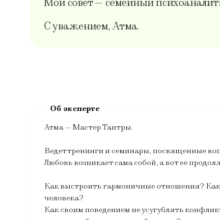
Мой совет — семейный психоаналит
С уважением, Атма.
Атма — Мастер Тантры.
Ведет тренинги и семинары, посвященные в
Любовь возникает сама собой, а вот ее продо
Как выстроить гармоничные отношения? Как н
человека?
Как своим поведением не усугублять конфлик