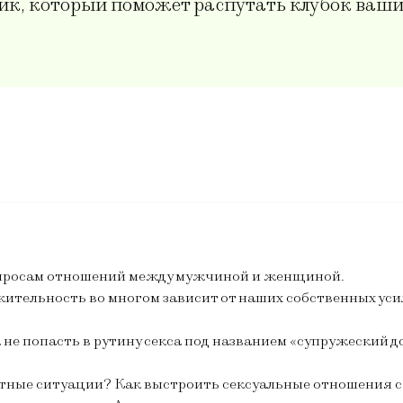
ик, который поможет распутать клубок ваши
опросам отношений между мужчиной и женщиной.
лжительность во многом зависит от наших собственных уси
е попасть в рутину секса под названием «супружеский 
тные ситуации? Как выстроить сексуальные отношения с