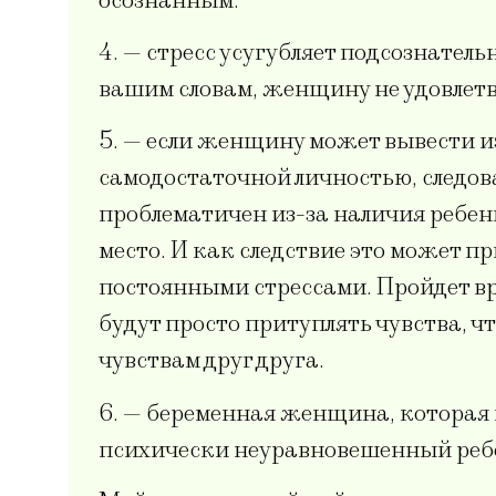
осознанным.
4. — стресс усугубляет подсознател
вашим словам, женщину не удовлетво
5. — если женщину может вывести из
самодостаточной личностью, следова
проблематичен из-за наличия ребенк
место. И как следствие это может при
постоянными стрессами. Пройдет вре
будут просто притуплять чувства, ч
чувствам друг друга.
6. — беременная женщина, которая 
психически неуравновешенный ребен