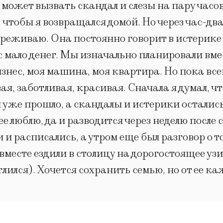
может вызвать скандал и слезы на пару часов
чтобы я возвращался домой. Но через час-два 
переживаю. Она постоянно говорит в истерике 
ас мало денег. Мы изначально планировали вме
изнес, моя машина, моя квартира. Но пока все
, заботливая, красивая. Сначала я думал, что
 уже прошло, а скандалы и истерики остались.
я ее люблю, да и разводится через неделю посл
 и расписались, а утром еще был разговор о 
вместе ездили в столицу на дорогостоящее узи 
лился). Хочется сохранить семью, но от ее 