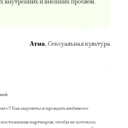
х внутренних и внешних проблем.
Атма
,
Сексуальная культура
лий.
долг»? Как научиться прощать любимого
 постоянным партнером, чтобы не хотелось