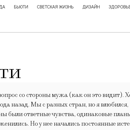
ДА
БЬЮТИ
СВЕТСКАЯ ЖИЗНЬ
ДИЗАЙН
ЗДОРОВЬ
ти
опрос со стороны мужа (как он это видит). Х
ода назад. Мы с разных стран, но я влюбилс
ороны были ответные чувства, одинаковые план
женились. Но у нее начались постоянные истер