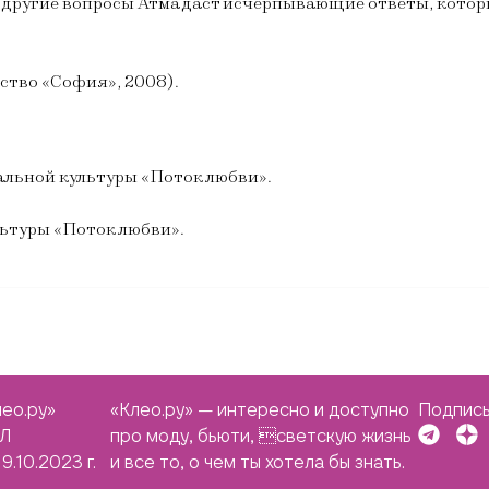
и другие вопросы Атма даст исчерпывающие ответы, кото
ство «София», 2008).
альной культуры «Поток любви».
льтуры «Поток любви».
ео.ру»
«Клео.ру» — интересно и доступно
Подписы
ЭЛ
про моду, бьюти, светскую жизнь
9.10.2023 г.
и все то, о чем ты хотела бы знать.