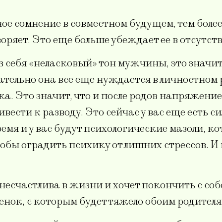
ьное сомнение в совместном будущем, тем боле
ряет. Это еще больше убеждает ее в отсутст
 себя «неласковый» тон мужчины, это значит,
тельно она все еще нуждается в личностном 
а. Это значит, что и после родов напряжение
вести к разводу. Это сейчас у вас еще есть си
мя и у вас будут психологические мазоли, ко
тобы оградить психику от лишних стрессов. И
несчастлива в жизни и хочет покончить с соб
ок, с которым будет тяжело обоим родителям