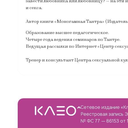
завести любовника или любовницу? — на эти 
и секса.
Автор книги «Моногамная Тантра» (Издатель
Образование высшее педагогическое.
Четыре года ведения семинаров по Тантре.
Ведущая рассылки по Интернет «Центр сексу
Тренер и консультант Центра сексуальной ку
Сетевое издание «Кл
Реестровая запись 
№ ФС 77 — 86153 от 1