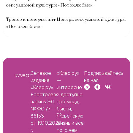
сексуальной культуры «Поток любви».
Тренер и консультант Центра сексуальной культуры
«Поток любви».
Сетевое
«Клео.ру»
Подписывайтесь
издание
—
на нас
«Клео.ру»
интересно
Реестровая
и доступно
запись ЭЛ
про моду,
№ ФС 77 —
бьюти,
86153
светскую
от 19.10.2023
жизнь и все
г.
то, о чем