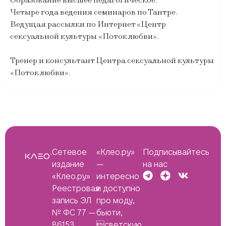
Образование высшее педагогическое.
Четыре года ведения семинаров по Тантре.
Ведущая рассылки по Интернет «Центр
сексуальной культуры «Поток любви».
Тренер и консультант Центра сексуальной культуры
«Поток любви».
Сетевое
«Клео.ру»
Подписывайтесь
издание
—
на нас
«Клео.ру»
интересно
Реестровая
и доступно
запись ЭЛ
про моду,
№ ФС 77 —
бьюти,
86153
светскую