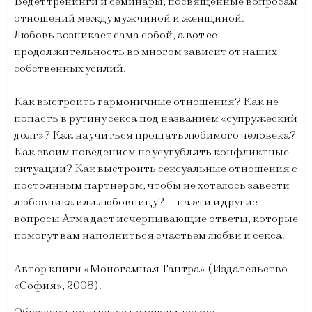
Ведет тренинги и семинары, посвященные вопросам
отношений между мужчиной и женщиной.
Любовь возникает сама собой, а вот ее
продолжительность во многом зависит от наших
собственных усилий.
Как выстроить гармоничные отношения? Как не
попасть в рутину секса под названием «супружеский
долг»? Как научиться прощать любимого человека?
Как своим поведением не усугублять конфликтные
ситуации? Как выстроить сексуальные отношения с
постоянным партнером, чтобы не хотелось завести
любовника или любовницу? — на эти и другие
вопросы Атма даст исчерпывающие ответы, которые
помогут вам наполниться счастьем любви и секса.
Автор книги «Моногамная Тантра» (Издательство
«София», 2008).