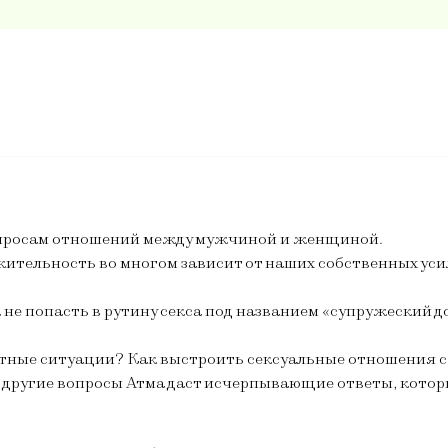
опросам отношений между мужчиной и женщиной.
лжительность во многом зависит от наших собственных уси
е попасть в рутину секса под названием «супружеский 
тные ситуации? Как выстроить сексуальные отношения с
и другие вопросы Атма даст исчерпывающие ответы, кото