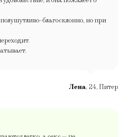
ей удовольствие, и она пожалеет о
т полушутливо-благосклонно, но при
переходит.
матывает.
Лена
,
24
,
Питер
ваются легко, а секс — не