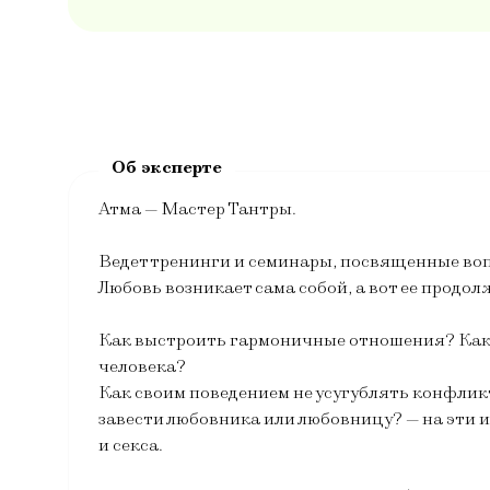
Атма — Мастер Тантры.
Ведет тренинги и семинары, посвященные в
Любовь возникает сама собой, а вот ее продо
Как выстроить гармоничные отношения? Как н
человека?
Как своим поведением не усугублять конфлик
завести любовника или любовницу? — на эти 
и секса.