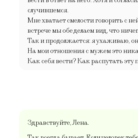
вести в ответ на него. Хотя и соглас
случившемся.
Мне хватает смелости говорить с ней
встрече мы обе делаем вид, что ниче
Так и продолжается: я ухаживаю, он
На мои отношения с мужем это ника
Как себя вести? Как распутать эту 
Здравствуйте, Лена.
Так всегда бывает. Если человек теб