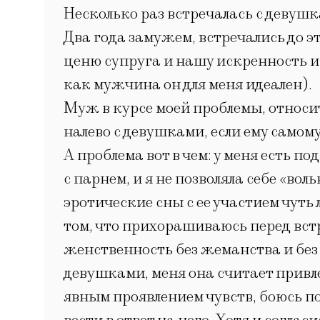
Несколько раз встречалась с девуш
Два года замужем, встречались до эт
ценю супруга и нашу искренность и 
как мужчина он для меня идеален).
Муж в курсе моей проблемы, относит
налево с девушками, если ему самом
А проблема вот в чем: у меня есть п
с парнем, и я не позволяла себе «вол
эротические сны с ее участием чуть
том, что прихорашиваюсь перед встр
женственность без жеманства и без а
девушками, меня она считает привле
явным проявлением чувств, боюсь по