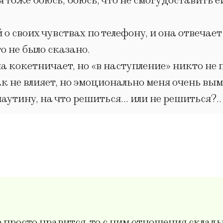
ия тоже боюсь, боюсь, что не смогу доставить 
 о своих чувствах по телефону, и она отвечае
го не было сказано.
а кокетничает, но «в наступление» никто не 
к не влияет, но эмоционально меня очень вы
паутину, на что решиться… или не решиться?..
е просто нравится, то с ним отношения склады