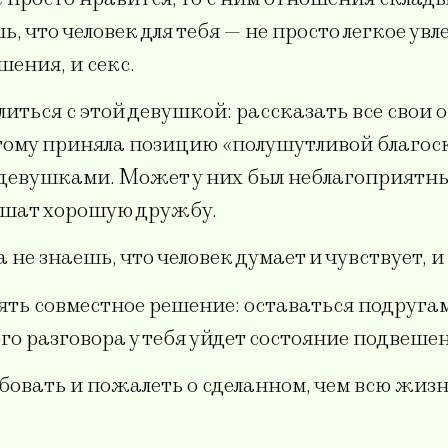
 что человек для тебя — не просто легкое ув
ения, и секс.
иться с этой девушкой: рассказать все свои 
оэтому приняла позицию «полушутливой благос
девушками. Может у них был неблагоприятный 
ушат хорошую дружбу.
не знаешь, что человек думает и чувствует, и
ять совместное решение: оставаться подругам
ого разговора у тебя уйдет состояние подвеше
бовать и пожалеть о сделанном, чем всю жизнь