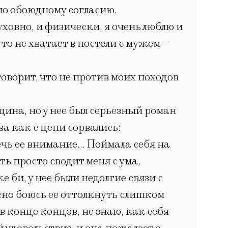
по обоюдному согласию.
уховно, и физически, я очень люблю и
то не хватает в постели с мужем —
оворит, что не против моих походов
щина, но у нее был серьезный роман
тва как с цепи сорвались:
ечь ее внимание… Поймала себя на
ь просто сводит меня с ума,
 би, у нее были недолгие связи с
сно боюсь ее оттолкнуть слишком
 конце концов, не знаю, как себя