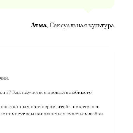
Атма
,
Сексуальная культура
лий.
долг»? Как научиться прощать любимого
 постоянным партнером, чтобы не хотелось
рые помогут вам наполниться счастьем любви