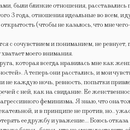
ками, были близкие отношения, расставались 
ого 3 года, отношения идеальные во всем, и д
открытость (чтобы не казалось, что мне чего-
ся с сочувствием и пониманием, не ревнует, г
у хватает моего внимания.
одруга, которая всегда нравилась мне как жен
ьностей». А теперь они расстались, и мои чувс
 ли не каждую ночь, ревность, попытки привл
ечей с ней, как на свидание. Ее женственност
грессивного феминизма. Я знаю, что она тоже
кательной, и в принципе не против, но.. ужа
терять ее дружбу и уважение… Боюсь отказа в