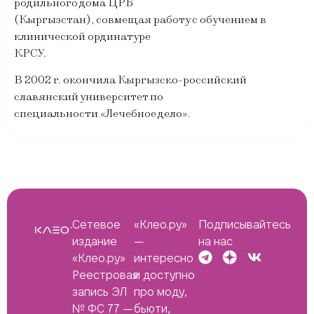
родильного дома ЦРБ
(Кыргызстан), совмещая работу с обучением в
клинической ординатуре
КРСУ.
В 2002 г. окончила Кыргызско-российский
славянский университет по
специальности «Лечебное дело».
Сетевое
«Клео.ру»
Подписывайтесь
издание
—
на нас
«Клео.ру»
интересно
Реестровая
и доступно
запись ЭЛ
про моду,
№ ФС 77 —
бьюти,