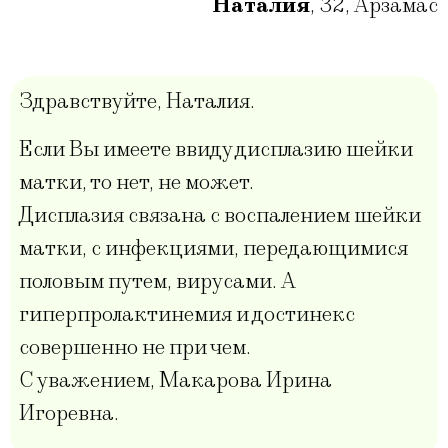
Наталия
,
32
,
Арзамас
Здравствуйте, Наталия.
Если Вы имеете ввиду дисплазию шейки
матки, то нет, не может.
Дисплазия связана с воспалением шейки
матки, с инфекциями, передающимися
половым путем, вирусами. А
гиперпролактинемия и достинекс
совершенно не при чем.
С уважением, Макарова Ирина
Игоревна.