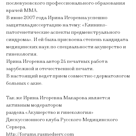
послевузовского профессионального образования
врачей ММА.
В июне 2007 года Ирина Игоревна успешно
защитила диссертацию на тему: «Клинико-
патогенетические аспекты предменструального
синдрома». И ей была присвоена степень кандидата
медицинских наук по специальности акушерство и
гинекология.
Ирина Игоревна автор 24 печатных работ в
зарубежной и отечественной печати.
В настоящий ведет прием совместно с дерматологом
больных с акне.
Так же Ирина Игоревна Макарова является
активным модератором
раздела «Акушерство и гинекология»
Дискуссионного клуба Русского Медицинского
Сервера.
http://forums.rusmedserv.com