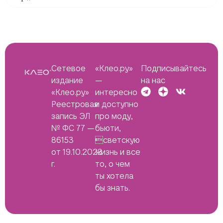
Сетевое
«Клео.ру»
Подписывайтесь
издание
—
на нас
«Клео.ру»
интересно
Реестровая
и доступно
запись ЭЛ
про моду,
№ ФС 77 —
бьюти,
86153
светскую
от 19.10.2023
жизнь и все
г.
то, о чем
ты хотела
бы знать.