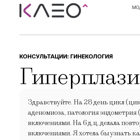
МО
КОНСУЛЬТАЦИИ:
ГИНЕКОЛОГИЯ
Гиперплази
Здравствуйте. На 28 день цикл (цик
аденомиоза, патология эндометрия (
включениями. На 6 д.ц. делала пов
включениями. Я хотела бы узнать к