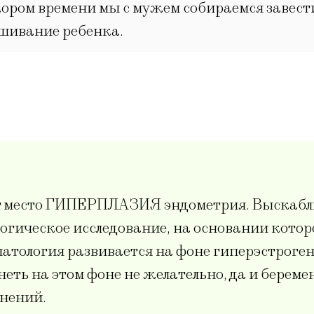
кором времени мы с мужем собираемся завести
ашивание ребенка.
ет место ГИПЕРПЛАЗИЯ эндометрия. Выскабл
ологическое исследование, на основании кото
 патология развивается на фоне гиперэстроге
ть на этом фоне не желательно, да и беремен
енений.