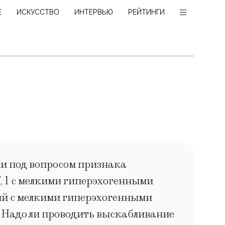
Е
ИСКУССТВО
ИНТЕРВЬЮ
РЕЙТИНГИ
или под вопросом признака
7, 1 с мелкими гиперэхогенными
ный с мелкими гиперэхогенными
. Надо ли проводить выскабливание