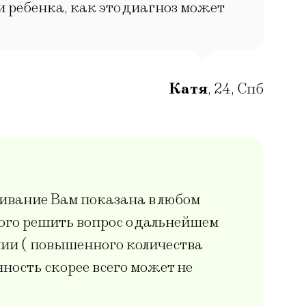
 ребенка, как это диагноз может
Катя
,
24
,
Спб
ивание Вам показана в любом
рого решить вопрос о дальнейшем
нии ( повышенного количества
ность скорее всего может не