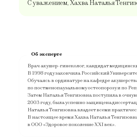
С уважением, Хахва Наталья Тенгиз
Врач акушер-гинеколог, кандидат медицински
В 1998 году закончила Российский Университ
Обучаясь в ординатуре на кафедре акушерс
по постменопаузальному остеопорозу и по Ре
Затем Наталья Тенгизовна поступила в очную 
2003 году, была успешно защищена диссертац
Наталья Тенгизовна владеет всеми практичес
В настоящее время Хахва Наталья Тенгизовна
в ООО «Здоровое поколение XXI век».