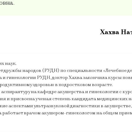
овна.
Хахва На
х наук.
ет дружбы народов (РУДН) по специальности «Лечебное де
тва и гинекологии РУДН, доктор Хахва закончила курсы
продуктивному здоровью в подростковом возрасте.
аспирантуру на кафедре акушерства и гинекологии с кур
ия и присвоена ученая степень кандидата медицинских н
кие аспектами ультразвуковой диагностики в акушерстве,
 работает врачом акушером-гинекологом на общем приеме