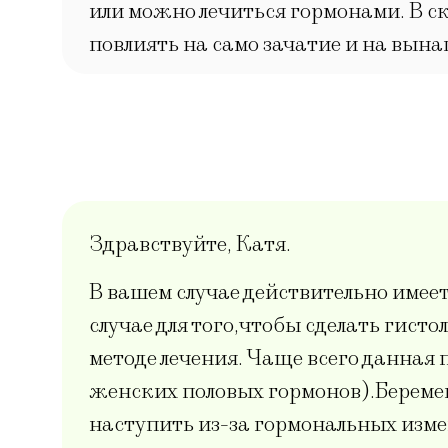
или можно лечиться гормонами. В с
повлиять на само зачатие и на вын
Здравствуйте, Катя.
В вашем случае действительно име
случае для того,чтобы сделать гист
методе лечения. Чаще всего данная
женских половых гормонов).Беремене
наступить из-за гормональных изм