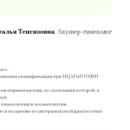
талья Тенгизовна
,
Акушер-гинеколог
ло».
 повышения квалификации при НЦАГиП РАМН
сом перинаталогии, по окончании которой, в
аук.
 гинекологии и неонатологии.
 и на приеме по ультразвуковой диагностике