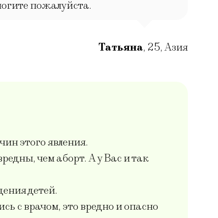
могите пожалуйста.
Татьяна
,
25
,
Азия
чин этого явления.
дны, чем аборт. А у Вас и так
ения детей.
ь с врачом, это вредно и опасно