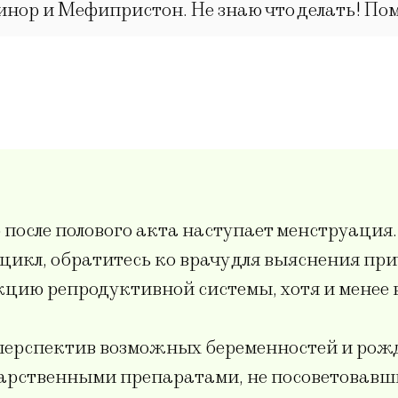
нор и Мефипристон. Не знаю что делать! По
о после полового акта наступает менструация.
икл, обратитесь ко врачу для выяснения при
ию репродуктивной системы, хотя и менее вре
перспектив возможных беременностей и рожд
рственными препаратами, не посоветовавшис