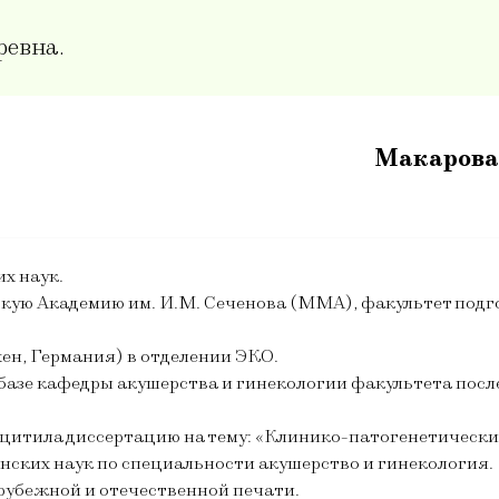
ревна.
Макарова
х наук.
кую Академию им. И.М. Сеченова (ММА), факультет подг
ен, Германия) в отделении ЭКО.
базе кафедры акушерства и гинекологии факультета пос
ащитила диссертацию на тему: «Клинико-патогенетически
нских наук по специальности акушерство и гинекология.
арубежной и отечественной печати.