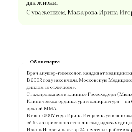
для жизни.
С уважением, Макарова Ирина Иго
Врач акушер-гинеколог, кандидат медицински
В 2002 году закончила Московскую Медицинс
диплом «с отличием».
Стажировалась в клинике Гроссхадерн (Мюнх
Клиническая ординатура и аспирантура — на 
врачей ММА.
В июне 2007 года Ирина Игоревна успешно з
ей была присвоена степень кандидата медици
Ирина Игоревна автор 24 печатных работ в з