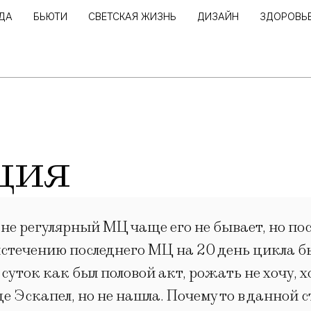
ДА
БЬЮТИ
СВЕТСКАЯ ЖИЗНЬ
ДИЗАЙН
ЗДОРОВЬ
ция
 не регулярный МЦ чаще его не бывает, но пос
 истечению последнего МЦ на 20 день цикла б
суток как был половой акт, рожать не хочу, 
де Эскапел, но не нашла. Почему то в данной 