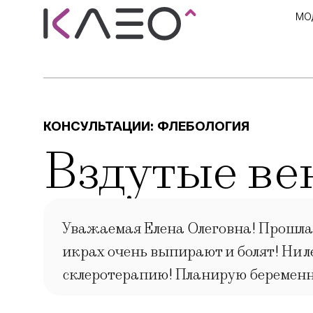
МО
КОНСУЛЬТАЦИИ:
ФЛЕБОЛОГИЯ
Вздутые ве
Уважаемая Елена Олеговна! Прошла к
икрах очень выпирают и болят! Ни л
склеротерапию! Планирую беременнос