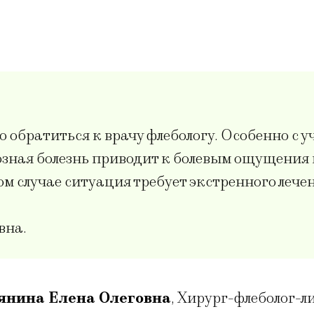
обратиться к врачу флебологу. Особенно с уч
козная болезнь приводит к болевым ощущения
ком случае ситуация требует экстренного леч
вна.
янина Елена Олеговна
,
Хирург-флеболог-ли