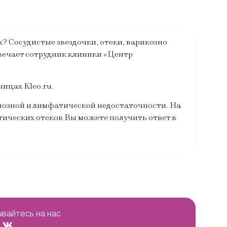
? Сосудистые звездочки, отеки, варикозно
вечает сотрудник клиники «Центр
ицах Kleo.ru.
нозной и лимфатической недостаточности. На
ических отеков Вы можете получить ответ в
вайтесь на нас