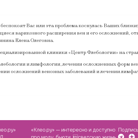
беспокоят Вас или эта проблема коснулась Ваших близких
иеся варикозного расширения вен и его осложнений, от
янина Елена Олеговна.
ециализированной клиники «Центр Флебологии» на стран
флебологии и лимфологии, лечении осложненных форм ве
ении осложнений венозных заболеваний и лечении лимфат
ео.ру»
«Клео.ру» — интересно и доступно
Подписы
ЭЛ
про моду, бьюти, светскую жизнь