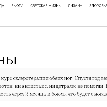
ДА
БЬЮТИ
СВЕТСКАЯ ЖИЗНЬ
ДИЗАЙН
ЗДОРОВЬ
ны
урс склеротерапии обеих ног! Спустя год ве
еотон, ни антистакс, ни детралес не помогли!
ть через 2 месяца и боюсь, что будет с нога