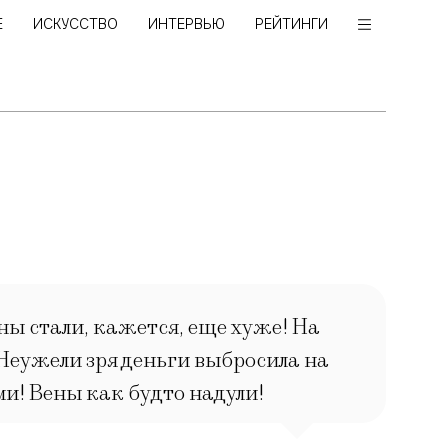
Е
ИСКУССТВО
ИНТЕРВЬЮ
РЕЙТИНГИ
ны стали, кажется, еще хуже! На
 Неужели зря деньги выбросила на
ми! Вены как будто надули!