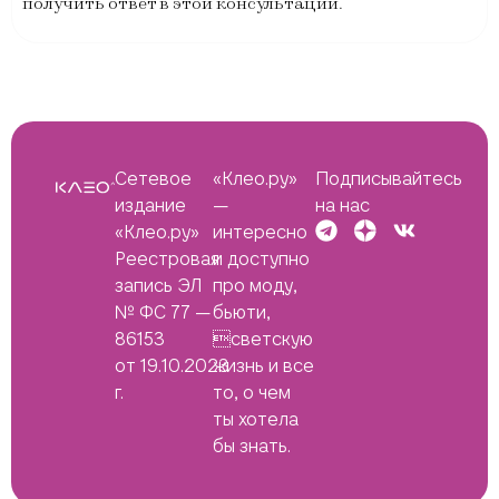
получить ответ в этой консультации.
Сетевое
«Клео.ру»
Подписывайтесь
издание
—
на нас
«Клео.ру»
интересно
Реестровая
и доступно
запись ЭЛ
про моду,
№ ФС 77 —
бьюти,
86153
светскую
от 19.10.2023
жизнь и все
г.
то, о чем
ты хотела
бы знать.