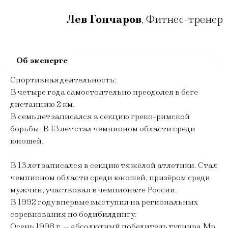
Лев Гончаров
,
Фитнес-тренер
Спортивная деятельность:
В четыре года самостоятельно преодолел в беге
дистанцию 2 км.
В семь лет записался в секцию греко-римской
борьбы. В 13 лет стал чемпионом области среди
юношей.
В 13 лет записался в секцию тяжёлой атлетики. Стал
чемпионом области среди юношей, призёром среди
мужчин, участвовал в чемпионате России.
В 1992 году впервые выступил на региональных
соревнования по бодибилдингу.
Осень 1998 г. — абсолютный победитель турнира Мр.