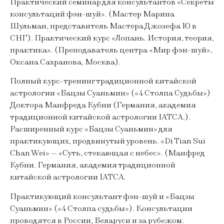
Практический семинар для консультантов «Секреты
консультаций фэн-шуй». (Мастер Марина
Шульман, представитель Мастера Джозефа Ю в
СНГ). Практический курс «Лопань. История, теория,
практика». (Преподаватель центра «Мир фэн-шуй»,
Оксана Сахранова, Москва).
Полный курс-тренинг традиционной китайской
астрологии «Бацзы Суаньмин» («4 Столпа Судьбы»)
Доктора Манфреда Кубни (Германия, академия
традиционной китайской астрологии IATCA.).
Расширенный курс «Бацзы Суаньмин» для
практикующих, продвинутый уровень. «Di Tian Sui
Chan Wei» — «Суть, стекающая с небес». (Манфред
Кубни. Германия, академия традиционной
китайской астрологии IATCA.
Практикующий консультант фэн-шуй и «Бацзы
Суаньмин» («4 Столпа судьбы»). Консультации
проводятся в России, Беларуси и за рубежом.