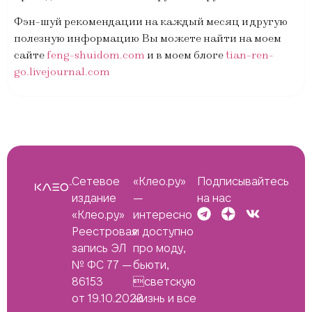
Фэн-шуй рекомендации на каждый месяц и другую
полезную информацию Вы можете найти на моем
сайте
feng-shuidom.com
и в моем блоге
tian-ren-
go.livejournal.com
Сетевое
«Клео.ру»
Подписывайтесь
издание
—
на нас
«Клео.ру»
интересно
Реестровая
и доступно
запись ЭЛ
про моду,
№ ФС 77 —
бьюти,
86153
светскую
от 19.10.2023
жизнь и все