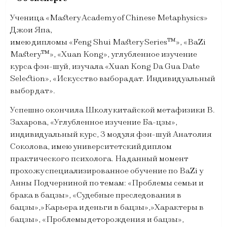
Ученица «Мastery Academy of Chinese Metaphysics»
Джои Япа,
имею дипломы «Feng Shui Mastery Series™», «BaZi
Mastery™», «Xuan Kong», углубленное изучение
курса фэн-шуй, изучала «Xuan Kong Da Gua Date
Selection», «Искусство выбора дат. Индивидуальный
выбор дат».
Успешно окончила Школу китайской метафизики В.
Захарова, «Углубленное изучение Ба-цзы»,
индивидуальный курс, 3 модуля фэн-шуй Анатолия
Соколова, имею университетский диплом
практического психолога. На данный момент
прохожу специализированное обучение по BaZi у
Анны Подчерниной по темам: «Проблемы семьи и
брака в бацзы», «Судебные преследования в
бацзы»,»Карьера и деньги в бацзы»,»Характеры в
бацзы», «Проблемы деторождения и бацзы»,