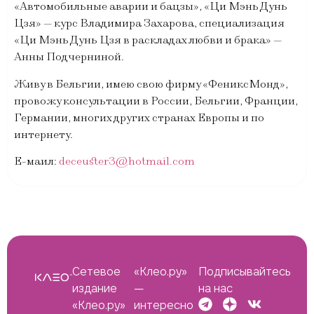
«Автомобильные аварии и бацзы», «Ци Мэнь Дунь
Цзя» — курс Владимира Захарова, специализация
«Ци Мэнь Дунь Цзя в раскладах любви и брака» —
Анны Подчерниной.
Живу в Бельгии, имею свою фирму «ФениксМонд»,
провожу консультации в России, Бельгии, Франции,
Германии, многих других странах Европы и по
интернету.
Е-маил:
deceuster3@hotmail.com
Сетевое
«Клео.ру»
Подписывайтесь
издание
—
на нас
«Клео.ру»
интересно