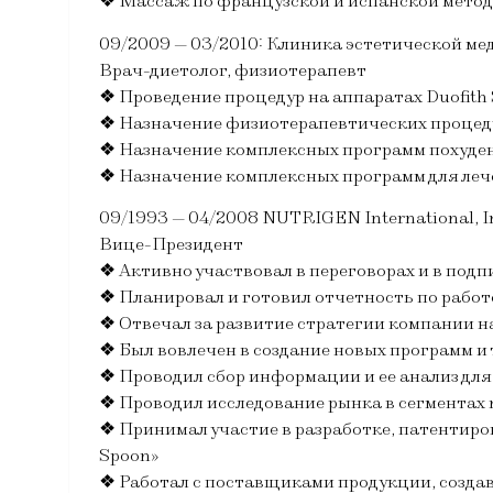
❖ Массаж по французской и испанской методи
09/2009 — 03/2010: Клиника эстетической м
Врач-диетолог, физиотерапевт
❖ Проведение процедур на аппаратах Duofith S
❖ Назначение физиотерапевтических процеду
❖ Назначение комплексных программ похуде
❖ Назначение комплексных программ для леч
09/1993 — 04/2008 NUTRIGEN International, 
Вице-Президент
❖ Активно участвовал в переговорах и в под
❖ Планировал и готовил отчетность по рабо
❖ Отвечал за развитие стратегии компании 
❖ Был вовлечен в создание новых программ и
❖ Проводил сбор информации и ее анализ для
❖ Проводил исследование рынка в сегментах nut
❖ Принимал участие в разработке, патентирован
Spoon»
❖ Работал с поставщиками продукции, созда