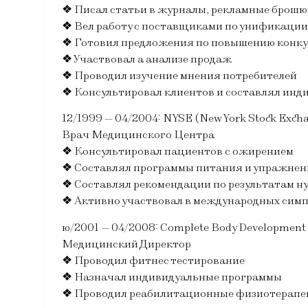
❖ Писал статьи в журналы, рекламные брошю
❖ Вел работу с поставщиками по унификации
❖ Готовил предложения по повышению конку
❖ Участвовал а анализе продаж
❖ Проводил изучение мнения потребителей
❖ Консультировал клиентов и составлял ин
12/1999 — 04/2004: NYSE (New York Stock Excha
Врач Медицинского Центра
❖ Консультировал пациентов с ожирением
❖ Составлял программы питания и упражнен
❖ Составлял рекомендации по результатам н
❖ Активно участвовал в международных сим
ю/2001 — 04/2008: Complete Body Development I
Медицинский Директор
❖ Проводил фитнес тестирование
❖ Назначал индивидуальные программы
❖ Проводил реабилитационные физиотерапев