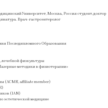
ицинский Университет, Москва, Россия студент, доктор
динатура. Врач-гастроэнтеролог
мия Последипломного Образования
, лечебной физкультуры
Лазерные методики в физиотерапии»
 (ACME, affiliate member)
Е)
иков (IAN)
по эстетической медицине