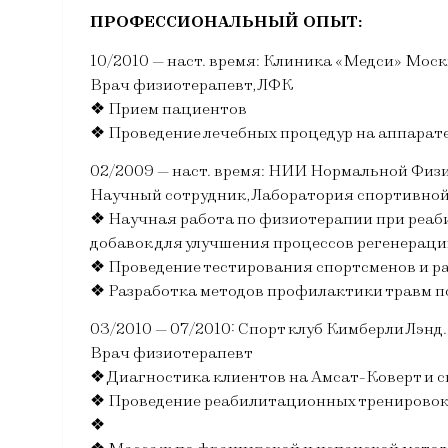
ПРОФЕССИОНАЛЬНЫЙ ОПЫТ:
10/2010 — наст. время: Клиника «Медси» Моск
Врач физиотерапевт, ЛФК
❖ Прием пациентов
❖ Проведение лечебных процедур на аппарате
02/2009 — наст. время: НИИ Нормальной Физ
Научный сотрудник, Лаборатория спортивной
❖ Научная работа по физиотерапии при реаб
добавок для улучшения процессов регенераци
❖ Проведение тестирования спортсменов и р
❖ Разработка методов профилактики травм п
03/2010 — 07/2010: Спорт клуб Кимберли Лэнд
Врач физиотерапевт
❖ Диагностика клиентов на Амсат-Коверт и 
❖ Проведение реабилитационных тренировок
❖