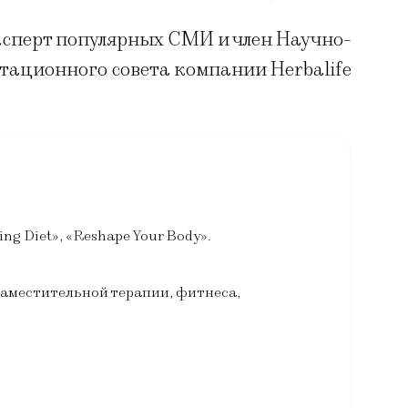
ксперт популярных СМИ и член Научно-
тационного совета компании Herbalife
ling Diet», «Reshape Your Body».
аместительной терапии, фитнеса,