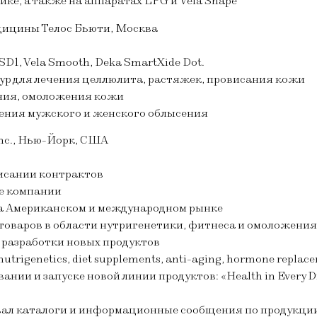
ке, а также на аппаратах LPG и Veia Shape
едицины Телос Бьюти, Москва
D1, Vela Smooth, Deka SmartXide Dot.
р для лечения целлюлита, растяжек, провисания кожи
ния, омоложения кожи
ения мужского и женского облысения
Inc., Нью-Йорк, США
писании контрактов
те компании
на Американском и международном рынке
 товаров в области нутригенетики, фитнеса и омоложения
 разработки новых продуктов
rigenetics, diet supplements, anti-aging, hormone replac
ии и запуске новой линии продуктов: «Health in Every Drop
вал каталоги и информационные сообщения по продукци