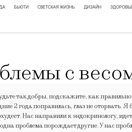
ДА
БЬЮТИ
СВЕТСКАЯ ЖИЗНЬ
ДИЗАЙН
ЗДОРОВЬ
облемы с весо
ьте так добры, подскажите, как правильно п
дние 2 года поправилась, глаз не оторвать. Я б
похудеет. Нас направили к эндокринологу, идет
одна проблема порождает другие. У нас пробле