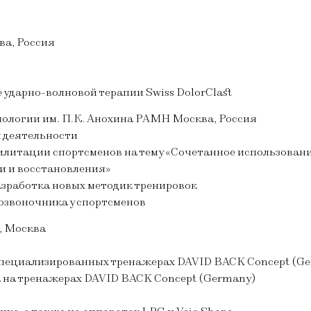
ва, Россия
 ударно-волновой терапии Swiss DolorClast
иологии им. П.К. Анохина РАМН Москва, Россия
 деятельности
илитации спортсменов на тему «Сочетанное использован
и и восстановления»
азработка новых методик тренировок
озвоночника у спортсменов
., Москва
специализированных тренажерах DAVID BACK Concept (G
 на тренажерах DAVID BACK Concept (Germany)