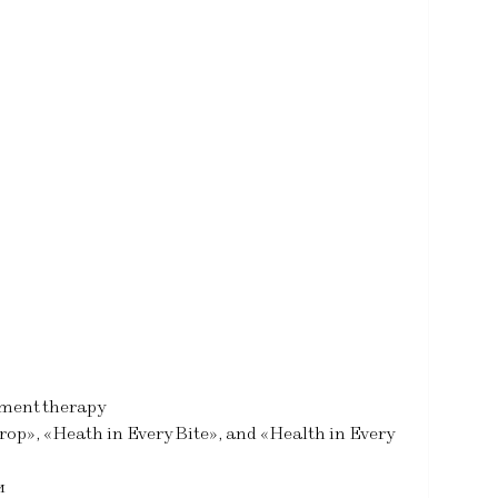
ement therapy
», «Heath in Every Bite», and «Health in Every
и