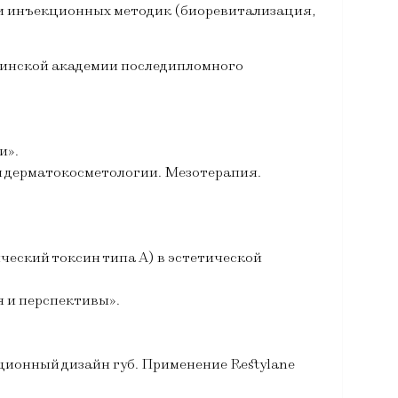
s)и инъекционных методик (биоревитализация,
цинской академии последипломного
и».
 дерматокосметологии. Мезотерапия.
еский токсин типа А) в эстетической
 и перспективы».
ионный дизайн губ. Применение Restylane