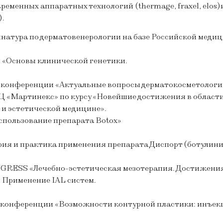
ременных аппаратных технологий (thermage, fraxel, elo
).
инатура по дерматовенерологии на базе Российской меди
и «Основы клинической генетики.
й конференции «Актуальные вопросы дерматокосметологи
«Мартинекс» по курсу «Новейшие достижения в области
 и эстетической медицине».
пользование препарата Botox»
ия и практика применения препарата Диспорт (ботулинич
GRESS «Лечебно-эстетическая мезотерапия. Достижения
 Применение IAL систем.
 конференции «Возможности контурной пластики: инъекц