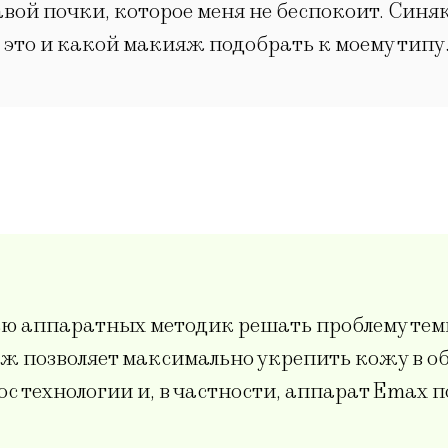
вой почки, которое меня не беспокоит. Синя
 это и какой макияж подобрать к моему типу 
ю аппаратных методик решать проблему темн
ж позволяет максимально укрепить кожу в об
с технологии и, в частности, аппарат Еmax п