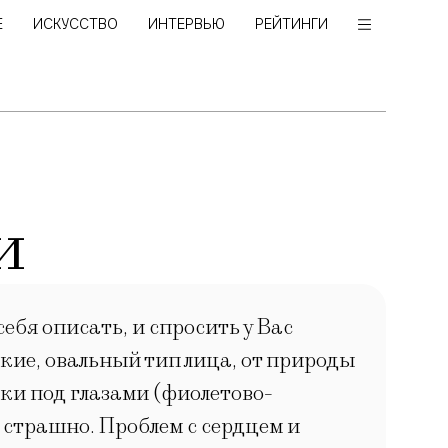
Е
ИСКУССТВО
ИНТЕРВЬЮ
РЕЙТИНГИ
и
ебя описать, и спросить у Вас
ькие, овальный тип лица, от природы
яки под глазами (фиолетово-
страшно. Проблем с сердцем и