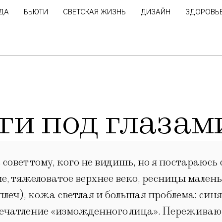
ДА
БЬЮТИ
СВЕТСКАЯ ЖИЗНЬ
ДИЗАЙН
ЗДОРОВЬ
ги под глазам
овет тому, кого не видишь, но я постараюсь с
шие, тяжеловатое верхнее веко, ресницы мален
плеч), кожа светлая и большая проблема: син
печатление «изможденного лица». Переживаю 