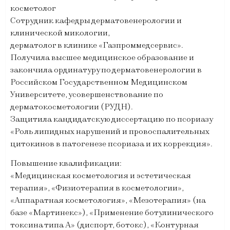
косметолог
Сотрудник кафедры дерматовенерологии и
клинической микологии,
дерматолог в клинике «Газпроммедсервис».
Получила высшее медицинское образование и
закончила ординатуру по дерматовенерологии в
Российском Государственном Медицинском
Университете, усовершенствование по
дерматокосметологии (РУДН).
Защитила кандидатскую диссертацию по псориазу
«Роль липидных нарушений и провоспалительных
цитокинов в патогенезе псориаза и их коррекция».
Повышение квалификации:
«Медицинская косметология и эстетическая
терапия», «Физиотерапия в косметологии»,
«Аппаратная косметология», «Мезотерапия» (на
базе «Мартинекс»), «Применение ботулинического
токсина типа А» (диспорт, ботокс), «Контурная