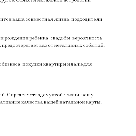
другое. Области натальной астрологии
жится ваша совместная жизнь, подходите ли
мя рождения ребёнка, свадьбы, вероятность
 предостерегает вас от негативных событий,
и бизнеса, покупки квартиры и даже для
й. Определяет задачу этой жизни, вашу
егативные качества вашей натальной карты,