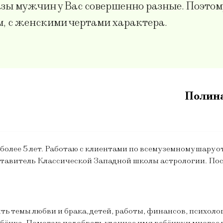
азы мужчин у Вас совершенно разные. Поэто
 с женскими чертами характера.
Полина
более 5 лет. Работаю с клиентами по всему земному шару 
дставитель Классической Западной школы астрологии. П
ть темы любви и брака, детей, работы, финансов, психоло