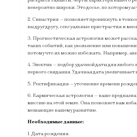
раскрыть таланты, черты характера вашего ре
невероятно широки. Это досье, по которому а
2. Синастрия — позволяет проникнуть в тонко
вы друг другу, сексуальные пристрастия и мног
3. Прогностическая астрология может расска
таких событий, как увольнение или повышение
потому что их можно избежать. Например, ави
4. Электив — подбор удачной даты для любого
первого свидания. Удачная дата увеличивает 
5. Ректификация — уточнение времени рожде
6. Кармическая астрология — ваше предназна
миссию на этой земле. Она позволяет вам изб
мешающие вашему развитию.
Необходимые данные:
1. Дата рождения.