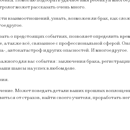
бёнка. Помогаю подобрать удачное имя ребёнку и многое 
стролог может рассказать очень много.
сти взаимоотношений, узнать, возможен ли брак, как сло
ое другое.
зать о предстоящих событиях, позволяет определить вре
, а также всё, связанное с профессиональной сферой. Она
а-, автокатастроф и других опасностей. И многое другое.
 важного для вас события : заключения брака, регистраци
ваши шансы на успех в любом деле.
ния.
чение. Может поведать детали ваших прошлых воплощени
авиться от страхов, найти своего учителя, проработать н